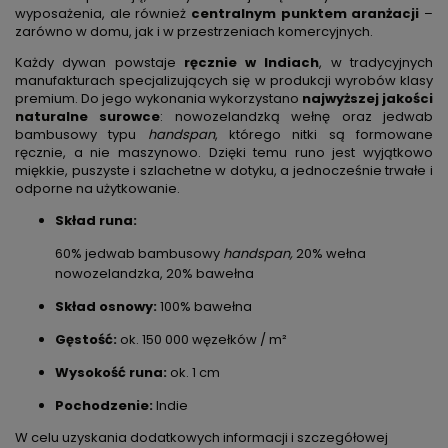
wyposażenia, ale również
centralnym punktem aranżacji
–
zarówno w domu, jak i w przestrzeniach komercyjnych.
Każdy dywan powstaje
ręcznie w Indiach
, w tradycyjnych
manufakturach specjalizujących się w produkcji wyrobów klasy
premium. Do jego wykonania wykorzystano
najwyższej jakości
naturalne surowce
: nowozelandzką wełnę oraz jedwab
bambusowy typu
handspan
, którego nitki są formowane
ręcznie, a nie maszynowo. Dzięki temu runo jest wyjątkowo
miękkie, puszyste i szlachetne w dotyku, a jednocześnie trwałe i
odporne na użytkowanie.
Skład runa:
60% jedwab bambusowy
handspan,
20% wełna
nowozelandzka, 20% bawełna
Skład osnowy:
100% bawełna
Gęstość:
ok. 150 000 węzełków / m²
Wysokość runa:
ok. 1 cm
Pochodzenie:
Indie
W celu uzyskania dodatkowych informacji i szczegółowej