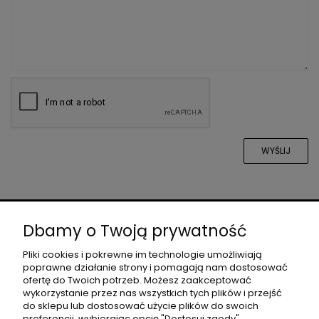
WYŚLIJ
O NAS
Dbamy o Twoją prywatność
Pliki cookies i pokrewne im technologie umożliwiają
poprawne działanie strony i pomagają nam dostosować
DLA PROJEKTANTÓW
ofertę do Twoich potrzeb. Możesz zaakceptować
wykorzystanie przez nas wszystkich tych plików i przejść
do sklepu lub dostosować użycie plików do swoich
preferencji, wybierając opcję "Dostosuj zgody".