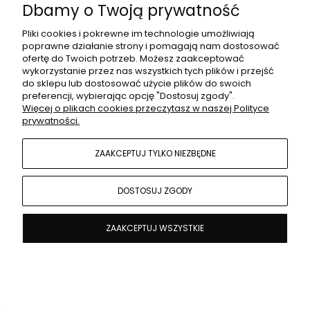
Dbamy o Twoją prywatność
POMOC
Pliki cookies i pokrewne im technologie umożliwiają
poprawne działanie strony i pomagają nam dostosować
ofertę do Twoich potrzeb. Możesz zaakceptować
wykorzystanie przez nas wszystkich tych plików i przejść
do sklepu lub dostosować użycie plików do swoich
preferencji, wybierając opcję "Dostosuj zgody".
Więcej o plikach cookies przeczytasz w naszej Polityce
prywatności.
ZAAKCEPTUJ TYLKO NIEZBĘDNE
Sklep internetowy Shoper.pl
POKAŻ PEŁNĄ WERSJĘ STRONY
DOSTOSUJ ZGODY
ZAAKCEPTUJ WSZYSTKIE