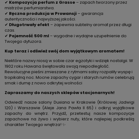
✔
Kompozycja perfum z Grasse
– zapach tworzony przez
mistrzów perfumiarstwa.
✔
Ręczna produkcja w Prowansji
– gwarancja
autentyczności i najwyższej jakości.
✔
Długotrwały efekt
– zapewnia subtelny aromat przez długi
czas.
✔
Pojemność 500 ml
– wygodne i wydajne uzupełnienie do
Twojego dyfuzora.
Kup teraz i odśwież swój dom wyjątkowym aromatem!
Niektóre nazwy niosą w sobie czar egzotyki i wdzięk nostalgii. W
1902 roku Hawana świętowała swoją niepodległość.
Rewolucyjne pieśni zmieszane z rytmami salsy rozpaliły wyspę i
tropikalną noc. Mocne zapachy cygar i starych rumów celebrują
smak i dumę z nowo odkrytej wolności
Zapraszamy do naszych sklepów stacjonarnych!
Odwiedź nasze salony Duxiana w Krakowie (Królowej Jadwigi
120) i Warszawie (Aleje Jana Pawła II 65) i odkryj wyjątkowe
zapachy do wnętrz. Przyjdź, przetestuj nasze kompozycje
zapachowe na żywo i wybierz nuty, które najlepiej podkreślą
charakter Twojego wnętrza! ✨