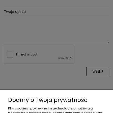
Twoja opinia:
WYŚLIJ
O NAS
Dbamy o Twoją prywatność
Pliki cookies i pokrewne im technologie umożliwiają
poprawne działanie strony i pomagają nam dostosować