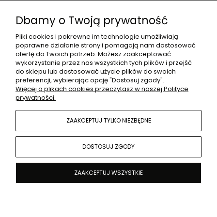
O NAS
Dbamy o Twoją prywatność
Pliki cookies i pokrewne im technologie umożliwiają
poprawne działanie strony i pomagają nam dostosować
DLA PROJEKTANTÓW
ofertę do Twoich potrzeb. Możesz zaakceptować
wykorzystanie przez nas wszystkich tych plików i przejść
do sklepu lub dostosować użycie plików do swoich
preferencji, wybierając opcję "Dostosuj zgody".
MOJE KONTO
Więcej o plikach cookies przeczytasz w naszej Polityce
prywatności.
POMOC
ZAAKCEPTUJ TYLKO NIEZBĘDNE
DOSTOSUJ ZGODY
ZAAKCEPTUJ WSZYSTKIE