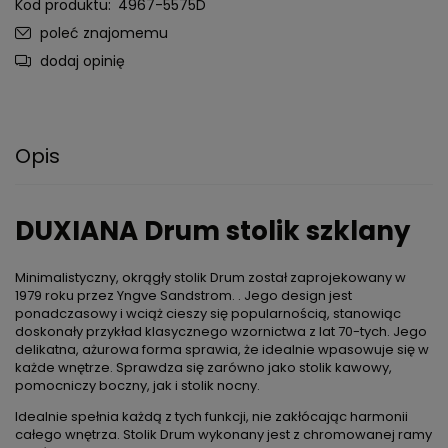
Kod produktu:
4967-5575D
poleć znajomemu
dodaj opinię
Opis
DUXIANA Drum stolik szklany
Minimalistyczny, okrągły stolik
Drum
został zaprojekowany w
1979 roku przez
Yngve
Sandstrom
.
. Jego design jest
ponadczasowy i wciąż cieszy się popularnością, stanowiąc
doskonały przykład klasycznego wzornictwa z lat 70-tych.
Jego
delikatna, ażurowa forma sprawia, że idealnie wpasowuje się w
każde wnętrze. Sprawdza się zarówno jako stolik kawowy,
pomocniczy boczny, jak i stolik nocny.
Idealnie spełnia każdą z tych funkcji, nie zakłócając harmonii
całego wnętrza. Stolik
Drum
wykonany jest z chromowanej
ramy