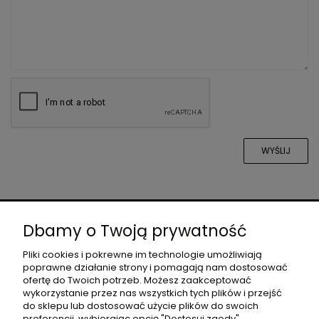
WYŚLIJ
O NAS
Dbamy o Twoją prywatność
Pliki cookies i pokrewne im technologie umożliwiają
poprawne działanie strony i pomagają nam dostosować
DLA PROJEKTANTÓW
ofertę do Twoich potrzeb. Możesz zaakceptować
wykorzystanie przez nas wszystkich tych plików i przejść
do sklepu lub dostosować użycie plików do swoich
preferencji, wybierając opcję "Dostosuj zgody".