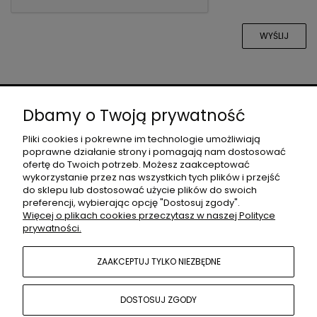
WYŚLIJ
O NAS
Dbamy o Twoją prywatność
Pliki cookies i pokrewne im technologie umożliwiają
poprawne działanie strony i pomagają nam dostosować
DLA PROJEKTANTÓW
ofertę do Twoich potrzeb. Możesz zaakceptować
wykorzystanie przez nas wszystkich tych plików i przejść
do sklepu lub dostosować użycie plików do swoich
preferencji, wybierając opcję "Dostosuj zgody".
MOJE KONTO
Więcej o plikach cookies przeczytasz w naszej Polityce
prywatności.
POMOC
ZAAKCEPTUJ TYLKO NIEZBĘDNE
DOSTOSUJ ZGODY