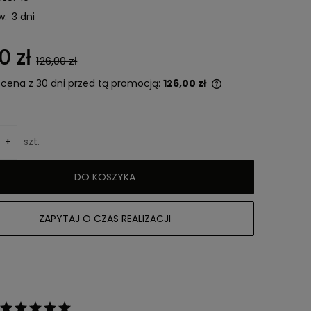
w:
3 dni
0 zł
126,00 zł
 cena z 30 dni przed tą promocją:
126,00 zł
Jeżeli produkt jest sprzedawany krócej
niż 30 dni, wyświetlana jest najniższa
cena od momentu, kiedy produkt
+
szt.
pojawił się w sprzedaży.
DO KOSZYKA
ZAPYTAJ O CZAS REALIZACJI