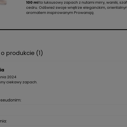
100 ml
to luksusowy zapach z nutami mirry, wanilii, szaf
cedru. Odśwież swoje wnętrze eleganckim, orientaln
aromatem inspirowanym Prowansją.
 o produkcie (1)
ia
śnia 2024
wny ciekawy zapach.
 pseudonim:
nia: