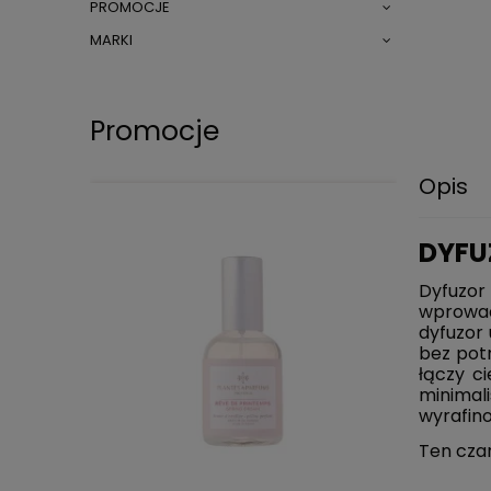
PROMOCJE
MARKI
Promocje
Opis
DYFU
Dyfuzor
wprowad
dyfuzor
bez pot
łączy ci
DO KOSZYKA
minimal
wyrafin
Ten czar