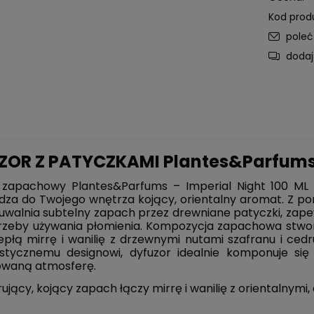
Kod prod
pole
dodaj
ZOR Z PATYCZKAMI Plantes&Parfums -
 zapachowy Plantes&Parfums – Imperial Night 100 ML
za do Twojego wnętrza kojący, orientalny aromat. Z po
 uwalnia subtelny zapach przez drewniane patyczki, zap
rzeby używania płomienia. Kompozycja zapachowa stwo
epłą mirrę i wanilię z drzewnymi nutami szafranu i cedr
DO KOSZYKA
DO KOSZYKA
istycznemu designowi, dyfuzor idealnie komponuje si
owaną atmosferę.
ujący, kojący zapach łączy mirrę i wanilię z orientalnymi