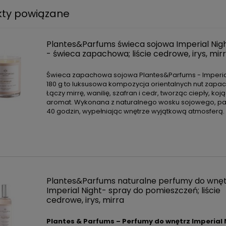
kty powiązane
Plantes&Parfums świeca sojowa Imperial Nigh
- świeca zapachowa; liście cedrowe, irys, mir
Świeca zapachowa sojowa Plantes&Parfums - Imperia
180 g to luksusowa kompozycja orientalnych nut zapa
Łączy mirrę, wanilię, szafran i cedr, tworząc ciepły, koj
aromat. Wykonana z naturalnego wosku sojowego, pal
40 godzin, wypełniając wnętrze wyjątkową atmosferą.
Plantes&Parfums naturalne perfumy do wnęt
Imperial Night- spray do pomieszczeń; liście
cedrowe, irys, mirra
Plantes & Parfums – Perfumy do wnętrz Imperial 