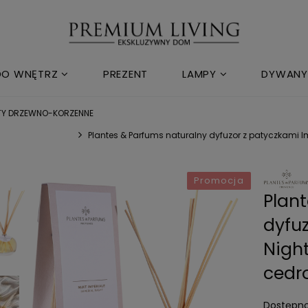
DO WNĘTRZ
PREZENT
LAMPY
DYWANY
TY DRZEWNO-KORZENNE
Plantes & Parfums naturalny dyfuzor z patyczkami Imp
Promocja
Plan
dyfuz
Night
cedro
Dostępno