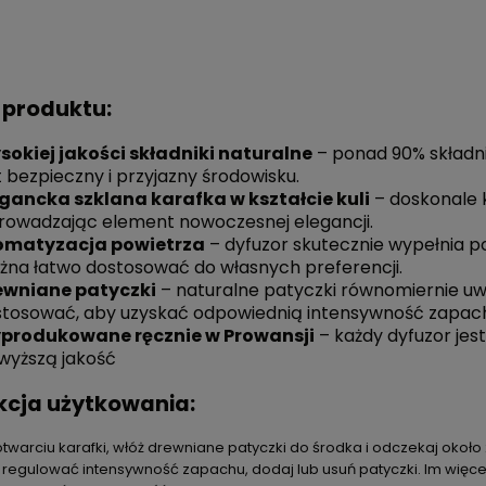
 produktu:
sokiej jakości składniki naturalne
– ponad 90% składni
t bezpieczny i przyjazny środowisku.
egancka szklana karafka w kształcie kuli
– doskonale 
owadzając element nowoczesnej elegancji.
omatyzacja powietrza
– dyfuzor skutecznie wypełnia 
na łatwo dostosować do własnych preferencji.
ewniane patyczki
– naturalne patyczki równomiernie uwa
tosować, aby uzyskać odpowiednią intensywność zapac
produkowane ręcznie w Prowansji
– każdy dyfuzor jes
wyższą jakość
kcja użytkowania:
otwarciu karafki, włóż drewniane patyczki do środka i odczekaj okoł
 regulować intensywność zapachu, dodaj lub usuń patyczki. Im więcej