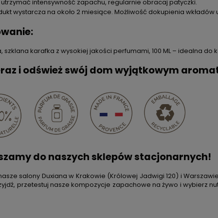
 utrzymać intensywność zapachu, regularnie obracaj patyczki.
dukt wystarcza na około 2 miesiące. Możliwość dokupienia wkładów 
wanie:
, szklana karafka z wysokiej jakości perfumami, 100 ML – idealna do
eraz i odśwież swój dom wyjątkowym aroma
szamy do naszych sklepów stacjonarnych!
asze salony Duxiana w Krakowie (Królowej Jadwigi 120) i Warszawie 
rzyjdź, przetestuj nasze kompozycje zapachowe na żywo i wybierz nut