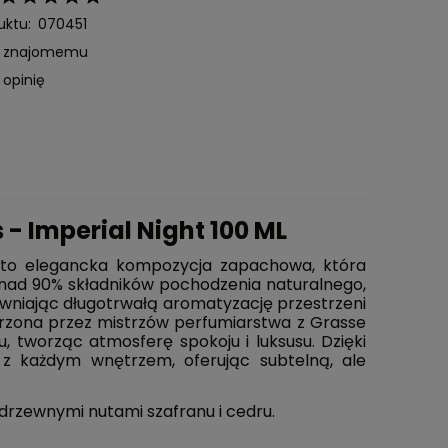
uktu:
070451
ć znajomemu
 opinię
 Imperial Night 100 ML
 to elegancka kompozycja zapachowa, która
nad 90% składników pochodzenia naturalnego,
ewniając długotrwałą aromatyzację przestrzeni
rzona przez mistrzów perfumiarstwa z Grasse
u, tworząc atmosferę spokoju i luksusu. Dzięki
DO KOSZYKA
ę z każdym wnętrzem, oferując subtelną, ale
, drzewnymi nutami szafranu i cedru.