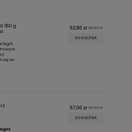
t 180 g
52,80 zł
88,00 zł
ra
DO KOSZYKA
l Night
chowych.
ący
i się do
rz
57,00 zł
95,00 zł
DO KOSZYKA
Night