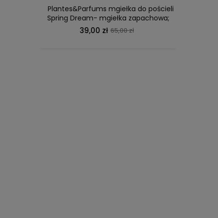
Plantes&Parfums mgiełka do pościeli
Plant
Spring Dream- mgiełka zapachowa;
dyfuz
mandarynka, hibiskus, drzewo
uzupe
39,00 zł
65,00 zł
sandałowe