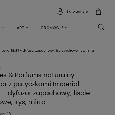
Zaloguj się
ART
PROMOCJE
erial Night - dyfuzor zapachowy; liście cedrowe, irys, mirra
tes & Parfums naturalny
or z patyczkami Imperial
 - dyfuzor zapachowy; liście
we, irys, mirra
ść:
10