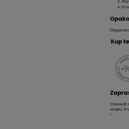
Aby
Pro
Opako
Elegancka
Kup t
Zapra
Odwiedź n
wnętrz. P
✨