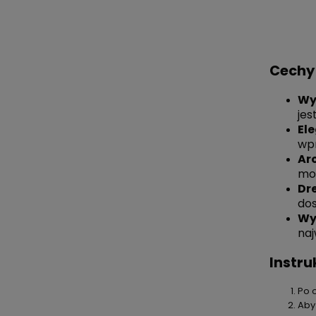
Cechy
Wy
jes
El
wpr
Ar
moż
Dr
dos
Wy
naj
Instru
Po 
Aby