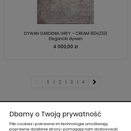
DYWAN GARDENIA GREY - CREAM 160x233|
Elegancki dywan
4 000,00 zł
1
|
2
|
3
|
4
O NAS
Dbamy o Twoją prywatność
Pliki cookies i pokrewne im technologie umożliwiają
poprawne działanie strony i pomagają nam dostosować