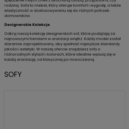
spędzenie miłych chwil z ukochaną osobą, przyjaciółmi, czy
rodziną. Sofa to mebel, który oferuje komfort i wygodę, a także
elastyczność w dostosowywaniu się do różnych potrzeb
domowników.
Designerskie Kolekcje
Odkryj naszą kolekcję designerskich sof, które podążają za
najnowszymi trendami w aranżacji wnętrz. Każdy model został
starannie zaprojektowany, aby spełniać najwyższe standardy
jakości i estetyki. W naszej ofercie znajdziesz sofy o
różnorodnych stylach i kolorach, które idealnie wpiszą się w
każdą aranżację, od klasycznej po nowoczesną.
SOFY