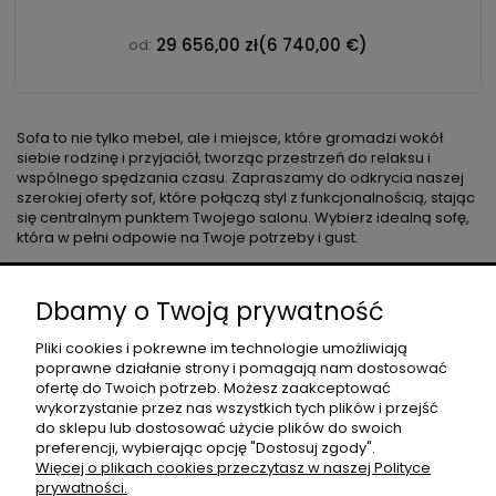
29 656,00 zł
(6 740,00 €)
od:
Sofa to nie tylko mebel, ale i miejsce, które gromadzi wokół
siebie rodzinę i przyjaciół, tworząc przestrzeń do relaksu i
wspólnego spędzania czasu. Zapraszamy do odkrycia naszej
szerokiej oferty sof, które połączą styl z funkcjonalnością, stając
się centralnym punktem Twojego salonu. Wybierz idealną sofę,
która w pełni odpowie na Twoje potrzeby i gust.
O NAS
Dbamy o Twoją prywatność
Pliki cookies i pokrewne im technologie umożliwiają
poprawne działanie strony i pomagają nam dostosować
DLA PROJEKTANTÓW
ofertę do Twoich potrzeb. Możesz zaakceptować
wykorzystanie przez nas wszystkich tych plików i przejść
do sklepu lub dostosować użycie plików do swoich
preferencji, wybierając opcję "Dostosuj zgody".
MOJE KONTO
Więcej o plikach cookies przeczytasz w naszej Polityce
prywatności.