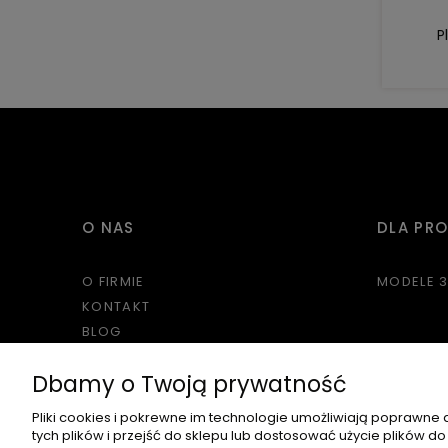
P
O NAS
DLA PR
O FIRMIE
MODELE 
KONTAKT
BLOG
Dbamy o Twoją prywatność
Pliki cookies i pokrewne im technologie umożliwiają poprawne
tych plików i przejść do sklepu lub dostosować użycie plików do