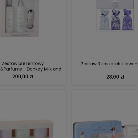
DO KOSZYKA
DO KOSZYKA
Zestaw prezentowy
Zestaw 3 saszetek z lawe
s&Parfums - Donkey Milk and
Sweet Alomnd
200,00 zł
28,00 zł