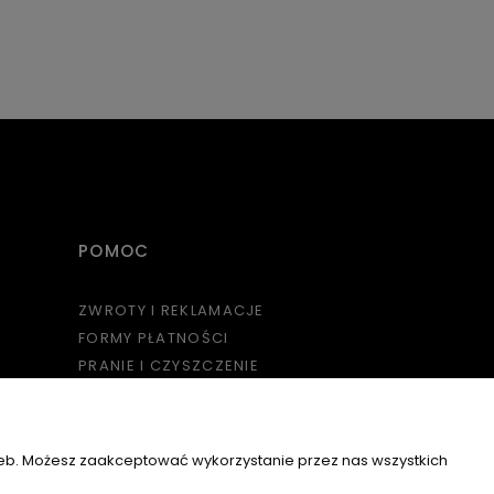
POMOC
ZWROTY I REKLAMACJE
FORMY PŁATNOŚCI
PRANIE I CZYSZCZENIE
REGULAMINY
KOSZTY DOSTAWY
POLITYKA PRYWATNOŚCI
zeb. Możesz zaakceptować wykorzystanie przez nas wszystkich