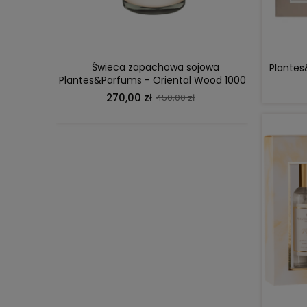
Świeca zapachowa sojowa
Plante
Plantes
Plantes&Parfums - Oriental Wood 1000
Spring
g
man
270,00 zł
450,00 zł