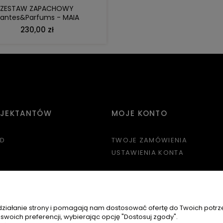
ZESTAW ZAPACHOWY
lantes&Parfums - MAIA
230,00 zł
OJEKTANTÓW
MOJE KONTO
3D
TWOJE ZAMÓWIENIA
USTAWIENIA KONTA
 działanie strony i pomagają nam dostosować ofertę do Twoich potr
 swoich preferencji, wybierając opcję "Dostosuj zgody".