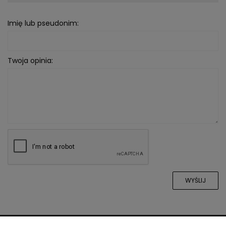
Imię lub pseudonim:
Twoja opinia:
WYŚLIJ