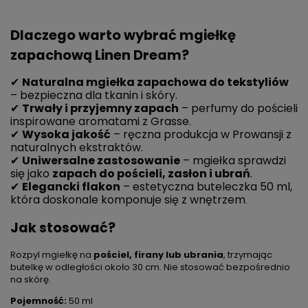
Dlaczego warto wybrać mgiełkę
zapachową Linen Dream?
✔
Naturalna mgiełka zapachowa do tekstyliów
– bezpieczna dla tkanin i skóry.
✔
Trwały i przyjemny zapach
– perfumy do pościeli
inspirowane aromatami z Grasse.
✔
Wysoka jakość
– ręczna produkcja w Prowansji z
naturalnych ekstraktów.
✔
Uniwersalne zastosowanie
– mgiełka sprawdzi
się jako
zapach do pościeli, zasłon i ubrań
.
✔
Elegancki flakon
– estetyczna buteleczka 50 ml,
która doskonale komponuje się z wnętrzem
.
Jak stosować?
Rozpyl mgiełkę na
pościel, firany lub ubrania
, trzymając
butelkę w odległości około 30 cm. Nie stosować bezpośrednio
na skórę.
Pojemność:
50 ml