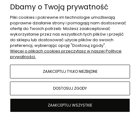
O NAS
Dbamy o Twoją prywatność
Pliki cookies i pokrewne im technologie umożliwiają
poprawne działanie strony i pomagają nam dostosować
DLA PROJEKTANTÓW
ofertę do Twoich potrzeb. Możesz zaakceptować
wykorzystanie przez nas wszystkich tych plików i przejść
do sklepu lub dostosować użycie plików do swoich
preferencji, wybierając opcję "Dostosuj zgody".
MOJE KONTO
Więcej o plikach cookies przeczytasz w naszej Polityce
prywatności.
POMOC
ZAAKCEPTUJ TYLKO NIEZBĘDNE
DOSTOSUJ ZGODY
ZAAKCEPTUJ WSZYSTKIE
Sklep internetowy Shoper.pl
POKAŻ PEŁNĄ WERSJĘ STRONY