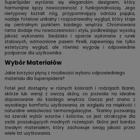
SuperSpider wyróżnia się eleganckim designem, który
harmonijnie łączy nowoczesność z funkcjonalnością. Jego
nietypowy kształt nóg, przypominający odnóża pająka,
nadaje fotelowi unikalny i rozpoznawalny wygląd, który staje
się centralnym punktem każdego wnętrza. Chromowana
rama dodaje mu nowoczesności i stylu, podkreślając wysoką
jakość wykonania. Siedzisko i oparcie wykonane z rurek
stalowych, wzmocnione pasem Pirelli, zapewniają nie tylko
estetyczny wygląd, ale również wygodę i odpowiednie
podparcie dla użytkownika.
Wybór Materiałów
Jakie korzyści płyną z możliwości wyboru odpowiedniego
materiału dla Superspidera?
Fotel jest dostępny w różnych kolorach i rodzajach tkanin,
skórze lub wersji z owczą skórą, co pozwala na idealne
dopasowanie do każdego wnętrza.
Owcza jest znana z
wysokiego komfortu użytkowania, ze względu na miękkość i
naturalne właściwości termoregulacyjne.
Tkaniny pozwalają
na szeroki wybór wzorów i kolorów, co jest atrakcyjne dla
osób poszukujących modnych rozwiązań.
Skóra jest bardzo
trwałym materiałem, który zachowuje swoją jakość przez
wiele lat użytkowania.