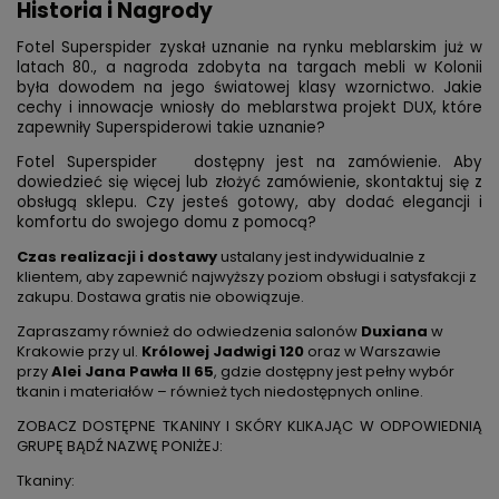
Historia i Nagrody
Fotel Superspider zyskał uznanie na rynku meblarskim już w
latach 80., a nagroda zdobyta na targach mebli w Kolonii
była dowodem na jego światowej klasy wzornictwo. Jakie
cechy i innowacje wniosły do meblarstwa projekt DUX, które
zapewniły Superspiderowi takie uznanie?
Fotel Superspider dostępny jest na zamówienie. Aby
dowiedzieć się więcej lub złożyć zamówienie, skontaktuj się z
obsługą sklepu. Czy jesteś gotowy, aby dodać elegancji i
komfortu do swojego domu z pomocą?
Czas realizacji i dostawy
ustalany jest indywidualnie z
klientem, aby zapewnić najwyższy poziom obsługi i satysfakcji z
zakupu. Dostawa gratis nie obowiązuje.
Zapraszamy również do odwiedzenia salonów
Duxiana
w
Krakowie przy ul.
Królowej Jadwigi 120
oraz w Warszawie
przy
Alei Jana Pawła II 65
, gdzie dostępny jest pełny wybór
tkanin i materiałów – również tych niedostępnych online.
ZOBACZ DOSTĘPNE TKANINY I SKÓRY KLIKAJĄC W ODPOWIEDNIĄ
GRUPĘ BĄDŹ NAZWĘ PONIŻEJ:
Tkaniny: