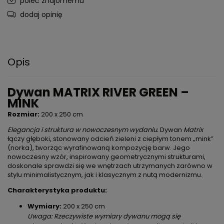
poleć znajomemu
dodaj opinię
Opis
Dywan MATRIX RIVER GREEN –
MINK
Rozmiar:
200 x 250 cm
Elegancja i struktura w nowoczesnym wydaniu.
Dywan
Matrix
łączy głęboki, stonowany odcień zieleni z ciepłym tonem „mink”
(norka), tworząc wyrafinowaną kompozycję barw. Jego
nowoczesny wzór, inspirowany geometrycznymi strukturami,
doskonale sprawdzi się we wnętrzach utrzymanych zarówno w
stylu minimalistycznym, jak i klasycznym z nutą modernizmu.
Charakterystyka produktu:
Wymiary:
200 x 250 cm
Uwaga: Rzeczywiste wymiary dywanu mogą się