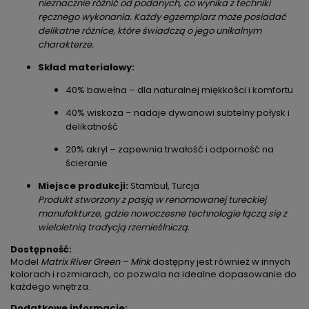
nieznacznie różnić od podanych, co wynika z techniki
ręcznego wykonania. Każdy egzemplarz może posiadać
delikatne różnice, które świadczą o jego unikalnym
charakterze.
Skład materiałowy:
40% bawełna – dla naturalnej miękkości i komfortu
40% wiskoza – nadaje dywanowi subtelny połysk i
delikatność
20% akryl – zapewnia trwałość i odporność na
ścieranie
Miejsce produkcji:
Stambuł, Turcja
Produkt stworzony z pasją w renomowanej tureckiej
manufakturze, gdzie nowoczesne technologie łączą się z
wieloletnią tradycją rzemieślniczą.
Dostępność:
Model
Matrix River Green – Mink
dostępny jest również w innych
kolorach i rozmiarach, co pozwala na idealne dopasowanie do
każdego wnętrza.
Dodatkowe informacje: