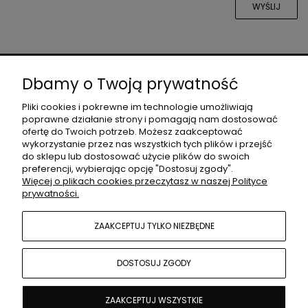
WYŚLIJ
O NAS
Dbamy o Twoją prywatność
Pliki cookies i pokrewne im technologie umożliwiają
poprawne działanie strony i pomagają nam dostosować
DLA PROJEKTANTÓW
ofertę do Twoich potrzeb. Możesz zaakceptować
wykorzystanie przez nas wszystkich tych plików i przejść
do sklepu lub dostosować użycie plików do swoich
preferencji, wybierając opcję "Dostosuj zgody".
MOJE KONTO
Więcej o plikach cookies przeczytasz w naszej Polityce
prywatności.
POMOC
ZAAKCEPTUJ TYLKO NIEZBĘDNE
DOSTOSUJ ZGODY
ZAAKCEPTUJ WSZYSTKIE