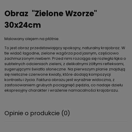
Obraz ''Zielone Wzorze"
30x24cm
Malowany olejem na płótnie.
To jest obraz przedstawiający spokojny, naturalny krajobraz. W
tle widać łagodne, zielone wzgórza pod jasnym, częściowo
zachmurzonym niebem. Przed nimi rozciąga się rozległa łąka o
subtelnych odcieniach zieleni, z delikatnymi żółtymi refleksami,
sugerującymi światło słoneczne. Na pierwszym planie znajdują
się nieliczne czerwone kwiaty, które dodają kompozycji
kontrastu i życia. Faktura obrazu jest wyraźnie widoczna, z
zastosowaniem grubych pociągnięć pędzla, co nadaje dziełu
ekspresyjny charakter i wrażenie namacalności krajobrazu.
Opinie o produkcie (0)