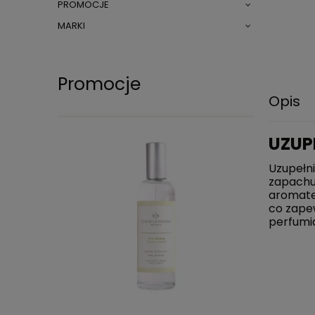
PROMOCJE
MARKI
Promocje
Opis
UZUP
Uzupełn
zapachu 
aromatem
co zape
perfumi
DO KOSZYKA