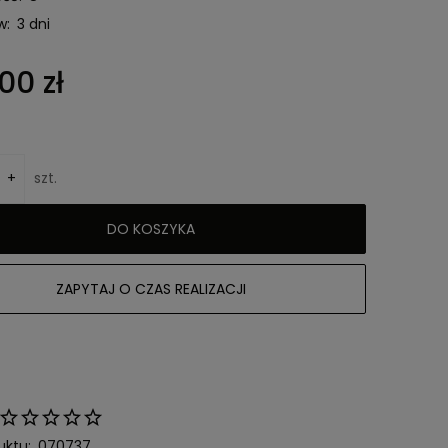
w:
3 dni
00 zł
+
szt.
DO KOSZYKA
ZAPYTAJ O CZAS REALIZACJI
uktu:
070737