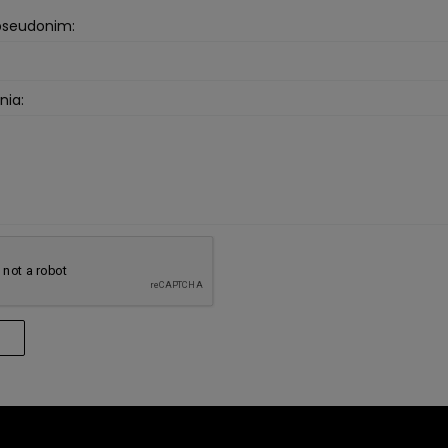
 pseudonim:
nia: