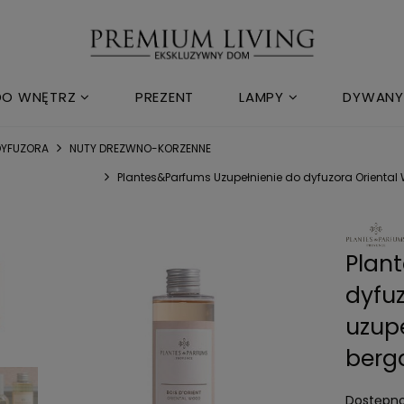
DO WNĘTRZ
PREZENT
LAMPY
DYWANY
 DYFUZORA
NUTY DREZWNO-KORZENNE
Plantes&Parfums Uzupełnienie do dyfuzora Oriental
Plan
dyfu
uzupe
berg
Dostępno