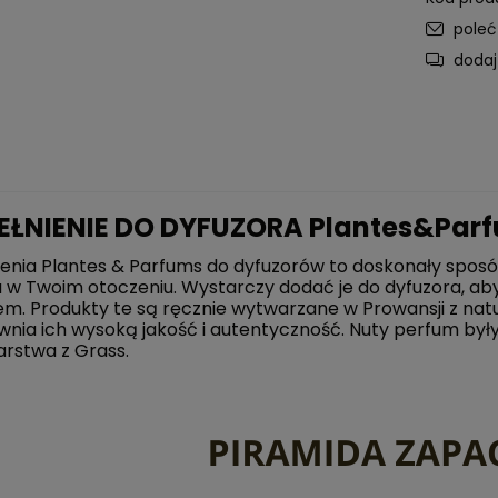
pole
dodaj
EŁNIENIE DO DYFUZORA Plantes&Parf
ienia Plantes & Parfums do dyfuzorów to doskonały spos
w Twoim otoczeniu. Wystarczy dodać je do dyfuzora, aby
. Produkty te są ręcznie wytwarzane w Prowansji z natu
wnia ich wysoką jakość i autentyczność. Nuty perfum b
arstwa z Grass.
DO KOSZYKA
DO KOSZYKA