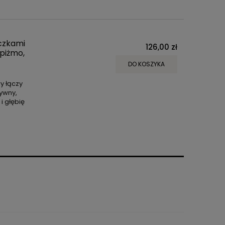
czkami
126,00 zł
 piżmo,
DO KOSZYKA
y łączy
sywny,
i głębię