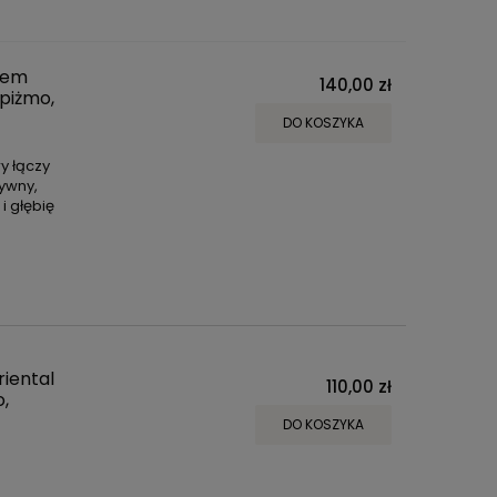
tem
140,00 zł
 piżmo,
DO KOSZYKA
y łączy
sywny,
i głębię
iental
110,00 zł
o,
DO KOSZYKA