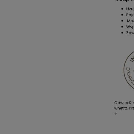
Uzu
Poj
Moż
Wyp
Zaw
Odwiedź n
wnętrz. P
✨