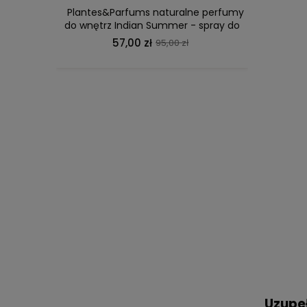
Plantes&Parfums naturalne perfumy
Plan
do wnętrz Indian Summer - spray do
Imp
pomieszczeń; rozmaryn, mięta,
zapachow
57,00 zł
95,00 zł
beragamotka
Uzupeł