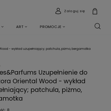
Zaloguj się
ART
PROMOCJE
 Wood - wykład uzupełniający; patchula, piżmo, bergamotka
tes&Parfums Uzupełnienie do
zora Oriental Wood - wykład
łniający; patchula, piżmo,
amotka
ść:
8