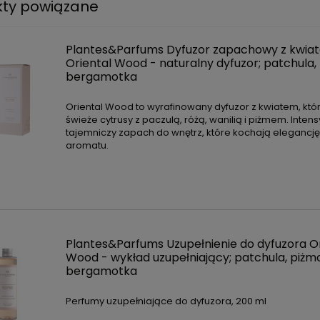
kty powiązane
Plantes&Parfums Dyfuzor zapachowy z kwia
Oriental Wood - naturalny dyfuzor; patchula,
bergamotka
Oriental Wood to wyrafinowany dyfuzor z kwiatem, któr
świeże cytrusy z paczulą, różą, wanilią i piżmem. Inten
tajemniczy zapach do wnętrz, które kochają elegancję 
aromatu.
Plantes&Parfums Uzupełnienie do dyfuzora Or
Wood - wykład uzupełniający; patchula, piżm
bergamotka
Perfumy uzupełniające do dyfuzora, 200 ml