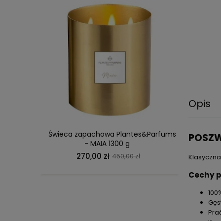
DO KOSZYKA
Opis
Świeca zapachowa Plantes&Parfums
So
POSZW
- MAIA 1300 g
270,00 zł
3
450,00 zł
Klasyczna
Cechy 
100
Gęs
Pra