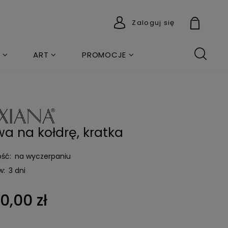
Zaloguj się
ART
PROMOCJE
a na kołdrę, kratka
ść:
na wyczerpaniu
w:
3 dni
0,00 zł