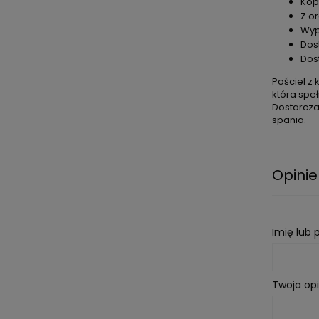
Kop
Z o
Wyp
Dos
Dos
Pościel z
która spe
Dostarcza
spania.
Opinie
Imię lub
Twoja opi