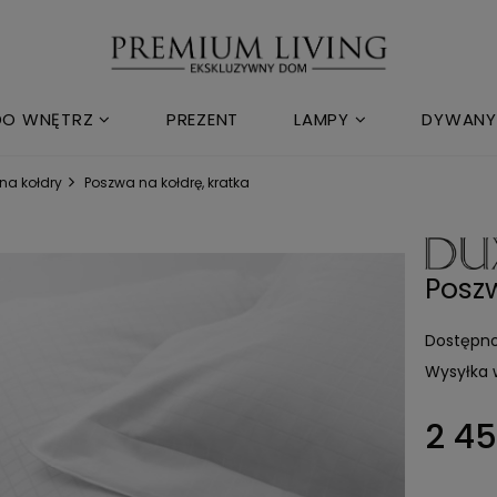
DO WNĘTRZ
PREZENT
LAMPY
DYWANY
na kołdry
Poszwa na kołdrę, kratka
Poszw
Dostępno
Wysyłka 
2 45