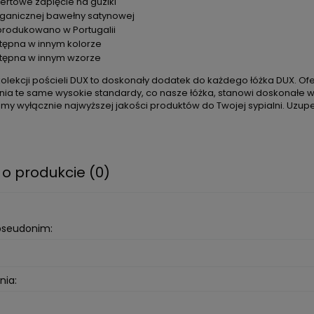
ertowe zapięcie na guziki
rganicznej bawełny satynowej
rodukowano w Portugalii
tępna w innym kolorze
tępna w innym wzorze
 kolekcji pościeli DUX to doskonały dodatek do każdego łóżka DUX. Of
łnia te same wysokie standardy, co nasze łóżka, stanowi doskonałe w
my wyłącznie najwyższej jakości produktów do Twojej sypialni. Uzupe
 o produkcie (0)
 pseudonim:
nia: