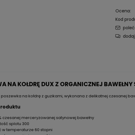
Ocena:
Kod prod
pole
dodaj
DO KOSZYKA
DO KOSZYKA
fa Ritzy (ekspozycyjna)
DUXIANA Jetson Fullpad Fotel
A NA KOŁDRĘ DUX Z ORGANICZNEJ BAWEŁNY
czarny obrotowy
9 500,00 zł
22 998,80 zł
(5 227,00 €)
49 500,00 zł
34
 poszewka na kołdrę z guzikami, wykonana z delikatnej czesanej baw
produktu
% czesanej merceryzowanej satynowej bawełny
tość splotu 300
ć w temperaturze 60 stopni