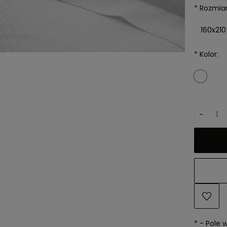
*
Rozmiar
*
Kolor:
-
*
- Pole