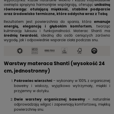
wypoczynku. Każde naturalne włókno i każda indywidualnie
owinięta sprężyna harmonijnie współgrają, oferując
unikalną
równowagę: otulającą miękkość, stabilne podparcie
oraz środowisko termiczne, które oddycha wraz z Tobą
.
Rezultatem jest powierzchnia do spania, która
emanuje
energią, elegancją i głębokim komfortem
, tworząc
kulminację luksusu i funkcjonalności. Materac Shanti ma
średnią twardość
, idealną dla osób ceniących zarówno
wygodę, jak i odpowiednie wsparcie ciała podczas snu.
Warstwy materaca Shanti (wysokość 24
cm, jednostronny)
Pokrowiec wierzchni
– wykonany w 100% z organicznej
bawełny i wiskozy, wyjątkowo wytrzymały, miękki i
przyjemny w dotyku.
Dwie warstwy organicznej bawełny
– naturalnie
odprowadzają wilgoć i zapewniają komfortową, miękką
powierzchnię snu.