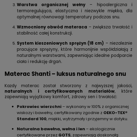
Warstwa organicznej wełny
– hipoalergiczna i
termoregulująca, elastyczna i niezwykle miękka, dla
optymalnej równowagi temperatury podczas snu.
Wzmocniony obwód materaca
– zwiększa trwałość i
stabilność całej konstrukcji.
System kieszeniowych sprężyn (18 cm)
– niezależnie
pracujące sprężyny, które harmonijnie współdziałają z
naturalnymi warstwami, zapewniając idealne podparcie
ciała i redukcję drgań.
Materac Shanti – luksus naturalnego snu
Każdy materac został stworzony z najwyższej jakości,
naturalnych i certyfikowanych materiałów
, które
zapewniają wyjątkowy komfort, zdrowy sen i trwałość:
Pokrowiec wierzchni
– wykonany w 100% z organicznej
wiskozy i bawełny, certyfikowany zgodnie z
OEKO-TEX®
Standard 100
, miękki, wytrzymały i przyjemny w dotyku.
Naturalna bawełna, wełna i len
– ekologicznie
certyfikowane przez
GOTS
, zapewniają doskonałą