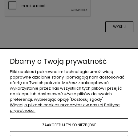
WYŚLIJ
O NAS
Dbamy o Twoją prywatność
Pliki cookies i pokrewne im technologie umożliwiają
poprawne działanie strony i pomagają nam dostosować
DLA PROJEKTANTÓW
ofertę do Twoich potrzeb. Możesz zaakceptować
wykorzystanie przez nas wszystkich tych plików i przejść
do sklepu lub dostosować użycie plików do swoich
preferencji, wybierając opcję "Dostosuj zgody".
MOJE KONTO
Więcej o plikach cookies przeczytasz w naszej Polityce
prywatności.
POMOC
ZAAKCEPTUJ TYLKO NIEZBĘDNE