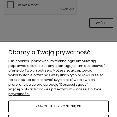
WYŚLIJ
O NAS
Dbamy o Twoją prywatność
Pliki cookies i pokrewne im technologie umożliwiają
poprawne działanie strony i pomagają nam dostosować
DLA PROJEKTANTÓW
ofertę do Twoich potrzeb. Możesz zaakceptować
wykorzystanie przez nas wszystkich tych plików i przejść
do sklepu lub dostosować użycie plików do swoich
preferencji, wybierając opcję "Dostosuj zgody".
MOJE KONTO
Więcej o plikach cookies przeczytasz w naszej Polityce
prywatności.
POMOC
ZAAKCEPTUJ TYLKO NIEZBĘDNE