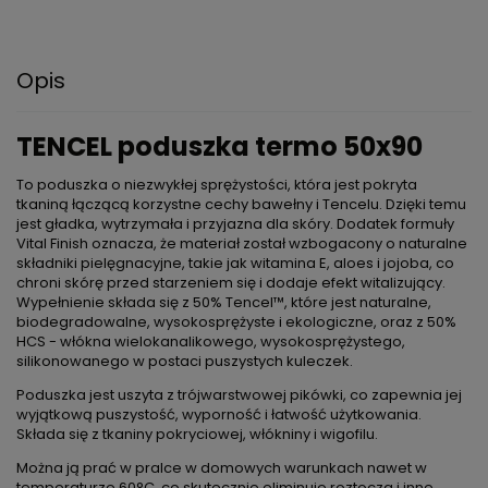
Opis
TENCEL poduszka termo 50x90
To poduszka o niezwykłej sprężystości, która jest pokryta
tkaniną łączącą korzystne cechy bawełny i Tencelu. Dzięki temu
jest gładka, wytrzymała i przyjazna dla skóry. Dodatek formuły
Vital Finish oznacza, że materiał został wzbogacony o naturalne
składniki pielęgnacyjne, takie jak witamina E, aloes i jojoba, co
chroni skórę przed starzeniem się i dodaje efekt witalizujący.
Wypełnienie składa się z 50% Tencel™, które jest naturalne,
biodegradowalne, wysokosprężyste i ekologiczne, oraz z 50%
HCS - włókna wielokanalikowego, wysokosprężystego,
silikonowanego w postaci puszystych kuleczek.
Poduszka jest uszyta z trójwarstwowej pikówki, co zapewnia jej
wyjątkową puszystość, wyporność i łatwość użytkowania.
Składa się z tkaniny pokryciowej, włókniny i wigofilu.
Można ją prać w pralce w domowych warunkach nawet w
temperaturze 60°C, co skutecznie eliminuje roztocza i inne