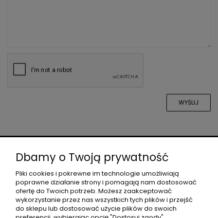
WYŚLIJ
O NAS
Dbamy o Twoją prywatność
Pliki cookies i pokrewne im technologie umożliwiają
poprawne działanie strony i pomagają nam dostosować
DLA PROJEKTANTÓW
ofertę do Twoich potrzeb. Możesz zaakceptować
wykorzystanie przez nas wszystkich tych plików i przejść
do sklepu lub dostosować użycie plików do swoich
preferencji, wybierając opcję "Dostosuj zgody".