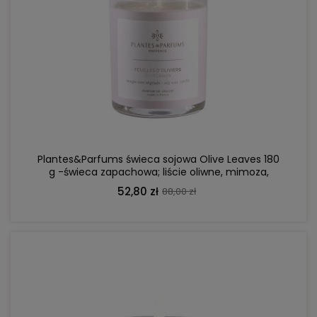
DO KOSZYKA
Plantes&Parfums świeca sojowa Olive Leaves 180
g -świeca zapachowa; liście oliwne, mimoza,
piwonia
52,80 zł
88,00 zł