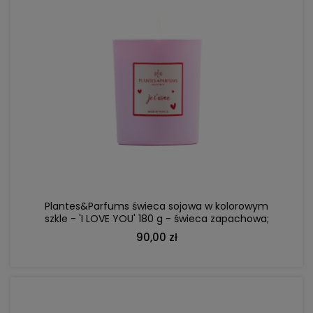
DO KOSZYKA
Plantes&Parfums świeca sojowa w kolorowym
szkle - 'I LOVE YOU' 180 g - świeca zapachowa;
malina, piwonia, białe piżmo
90,00 zł