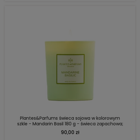
DO KOSZYKA
Plantes&Parfums świeca sojowa w kolorowym
szkle - Mandarin Basil 180 g - świeca zapachowa;
mandarynka, bergamotka, kwiat cytryny
90,00 zł