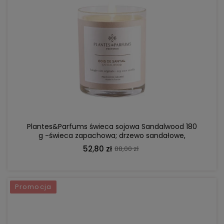
DO KOSZYKA
Plantes&Parfums świeca sojowa Sandalwood 180
g -świeca zapachowa; drzewo sandałowe,
kadzidło, gozdziki
52,80 zł
88,00 zł
Promocja