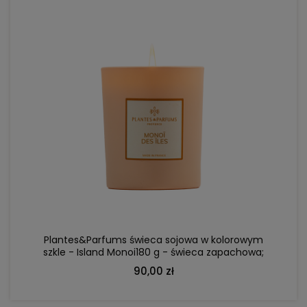
DO KOSZYKA
Plantes&Parfums świeca sojowa w kolorowym
szkle - Island Monoi180 g - świeca zapachowa;
drewno kaszmirowe, kokos, jaśmin
90,00 zł