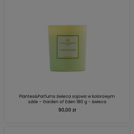
DO KOSZYKA
Plantes&Parfums świeca sojowa w kolorowym
szkle - Garden of Eden 180 g - świeca
zapachowa; bergamotka, konwalia, orchidea
90,00 zł