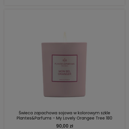
DO KOSZYKA
Świeca zapachowa sojowa w kolorowym szkle
Plantes&Parfums - My Lovely Orangee Tree 180
g; drzewo różane, kwiat pomarańczy
90,00 zł