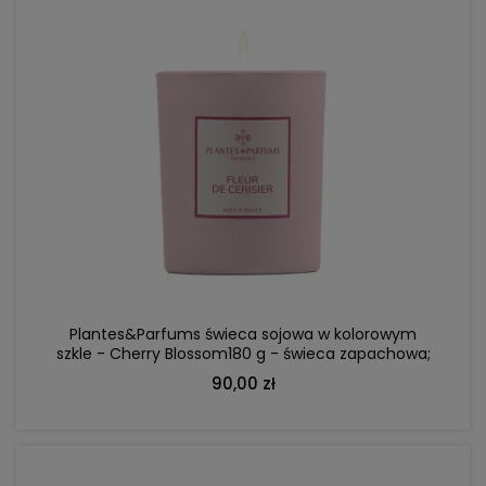
DO KOSZYKA
Plantes&Parfums świeca sojowa w kolorowym
szkle - Cherry Blossom180 g - świeca zapachowa;
kwiat wiśni, drzewo sandałowe, cedr
90,00 zł