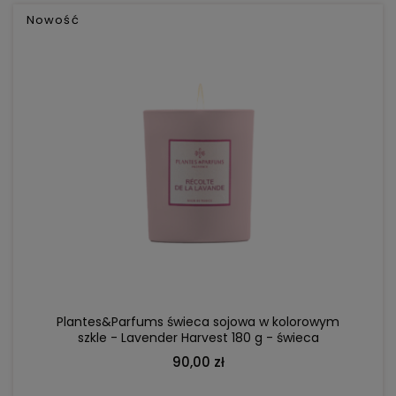
Nowość
DO KOSZYKA
Plantes&Parfums świeca sojowa w kolorowym
szkle - Lavender Harvest 180 g - świeca
zapachowa; kwiat lawendy, szałwia, eukaliptus
90,00 zł