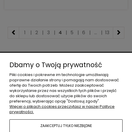
1
|
2
|
3
|
4
|
5
|
6
|
...
|
13
O NAS
Dbamy o Twoją prywatność
Pliki cookies i pokrewne im technologie umożliwiają
poprawne działanie strony i pomagają nam dostosować
DLA PROJEKTANTÓW
ofertę do Twoich potrzeb. Możesz zaakceptować
wykorzystanie przez nas wszystkich tych plików i przejść
do sklepu lub dostosować użycie plików do swoich
preferencji, wybierając opcję "Dostosuj zgody".
MOJE KONTO
Więcej o plikach cookies przeczytasz w naszej Polityce
prywatności.
POMOC
ZAAKCEPTUJ TYLKO NIEZBĘDNE