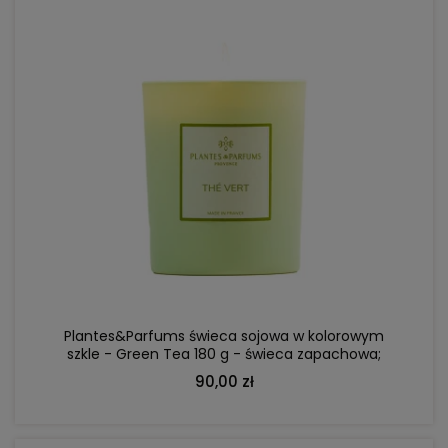
DO KOSZYKA
Plantes&Parfums świeca sojowa w kolorowym
szkle - Green Tea 180 g - świeca zapachowa;
zielona herbata, piżmo, cytryna
90,00 zł